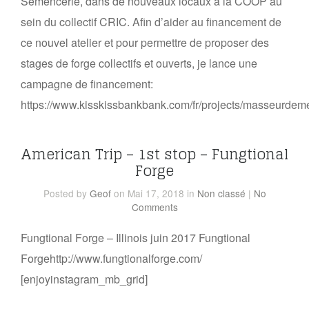
Semencerie, dans de nouveaux locaux à la COOP au
sein du collectif CRIC. Afin d’aider au financement de
ce nouvel atelier et pour permettre de proposer des
stages de forge collectifs et ouverts, je lance une
campagne de financement:
https://www.kisskissbankbank.com/fr/projects/masseurdeme
American Trip – 1st stop – Fungtional
Forge
Posted
by
Geof
on Mai 17, 2018
in
Non classé
|
No
Comments
Fungtional Forge – Illinois juin 2017 Fungtional
Forgehttp://www.fungtionalforge.com/
[enjoyinstagram_mb_grid]