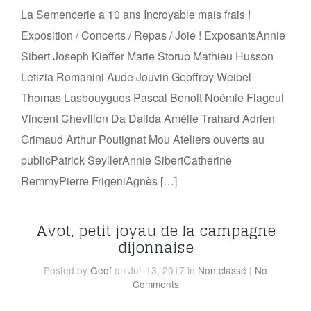
La Semencerie a 10 ans Incroyable mais frais !
Exposition / Concerts / Repas / Joie ! ExposantsAnnie
Sibert Joseph Kieffer Marie Storup Mathieu Husson
Letizia Romanini Aude Jouvin Geoffroy Weibel
Thomas Lasbouygues Pascal Benoit Noémie Flageul
Vincent Chevillon Da Dalida Amélie Trahard Adrien
Grimaud Arthur Poutignat Mou Ateliers ouverts au
publicPatrick SeyllerAnnie SibertCatherine
RemmyPierre FrigeniAgnès […]
Avot, petit joyau de la campagne
dijonnaise
Posted
by
Geof
on Juil 13, 2017
in
Non classé
|
No
Comments